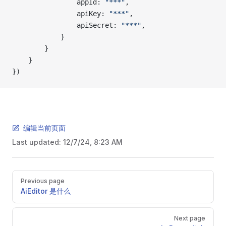
                appId: 
"***"
,
                apiKey: 
"***"
,
                apiSecret: 
"***"
,
            }
        }
    }
})
编辑当前页面
Last updated:
12/7/24, 8:23 AM
Pager
Previous page
AiEditor 是什么
Next page