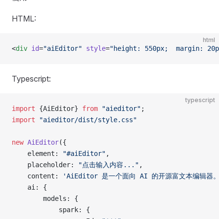
HTML:
html
<
div
 id
=
"aiEditor"
 style
=
"height: 550px;  margin: 20p
Typescript:
typescript
import
 {AiEditor} 
from
 "aieditor"
;
import
 "aieditor/dist/style.css"
new
 AiEditor
({
    element: 
"#aiEditor"
,
    placeholder: 
"点击输入内容..."
,
    content: 
'AiEditor 是一个面向 AI 的开源富文本编辑器。
    ai: {
        models: {
            spark: {